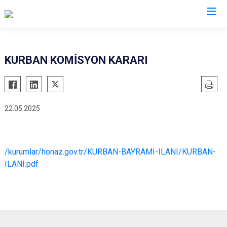
Denizli
KURBAN KOMİSYON KARARI
Acıpayam
Çardak
Pamukkale
Çivril
22.05.2025
Babadağ
Güney
Baklan
Honaz
Bekilli
Kale
/kurumlar/honaz.gov.tr/KURBAN-BAYRAMI-ILANI/KURBAN-
Beyağaç
Sarayköy
ILANI.pdf
Bozkurt
Serinhisar
Buldan
Tavas
Çal
Merkezefendi
Çameli