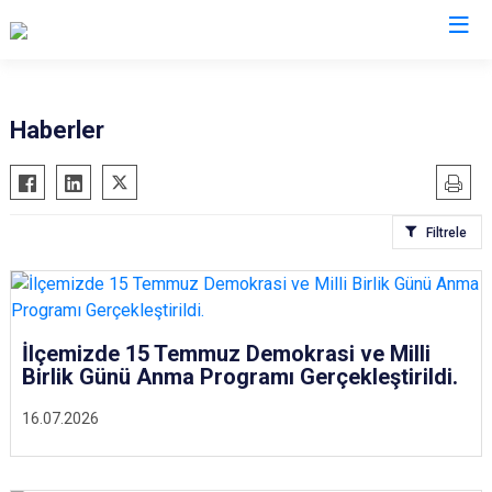
Denizli
Haberler
Acıpayam
Çardak
Pamukkale
Çivril
Filtrele
Babadağ
Güney
Baklan
Honaz
Bekilli
Kale
Beyağaç
Sarayköy
İlçemizde 15 Temmuz Demokrasi ve Milli
Birlik Günü Anma Programı Gerçekleştirildi.
Bozkurt
Serinhisar
Buldan
Tavas
16.07.2026
Çal
Merkezefendi
Çameli